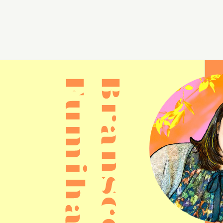
Fumiha
Branscombe