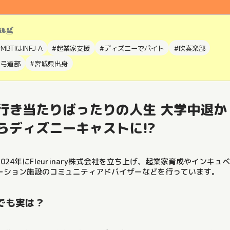
ag
MBTIはINFJ-A
#起業家支援
#ディズニーでバイト
#吹奏楽部
#弓道部
#宮城県出身
行き当たりばったりの人生 大学中退か
らディズニーキャストに!?
2024年にFleurinary株式会社を立ち上げ、起業家育成やインキュベ
ーション施設のコミュニティアドバイザーなどを行っています。
でも実は？