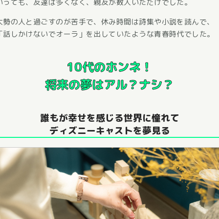
いっても、友達は多くなく、親友が数人いただけでした。
大勢の人と過ごすのが苦手で、休み時間は詩集や小説を読んで、
「話しかけないでオーラ」を出していたような青春時代でした。
10代のホンネ！
将来の夢はアル？ナシ？
誰もが幸せを感じる世界に憧れて
ディズニーキャストを夢見る