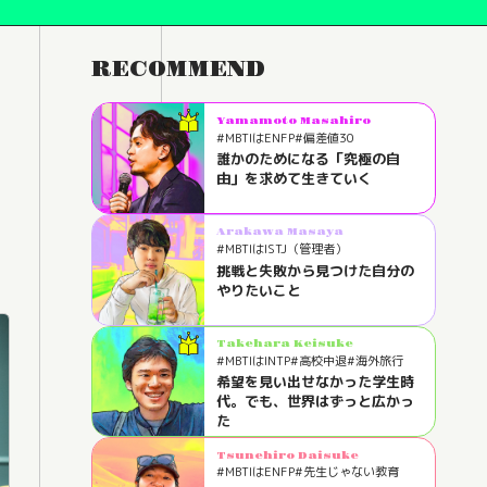
RECOMMEND
Yamamoto Masahiro
#MBTIはENFP
#偏差値30
#学生時代に夢はなかった
誰かのためになる「究極の自
#ヒッチハイク
#東京都出身
由」を求めて生きていく
#私立男子校
Arakawa Masaya
#MBTIはISTJ（管理者）
#エンジニアから教育の道
#静岡県
挑戦と失敗から見つけた自分の
#サッカー→バスケ→卓球→ハンドボ
やりたいこと
ール
Takehara Keisuke
#MBTIはINTP
#高校中退
#海外旅行
#アパレルショップでバイト
希望を見い出せなかった学生時
#ワーキングホリデー
#奈良県出身
代。でも、世界はずっと広かっ
た
Tsunehiro Daisuke
#MBTIはENFP
#先生じゃない教育