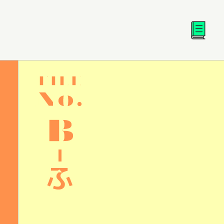
FILE
No.
B
ふ