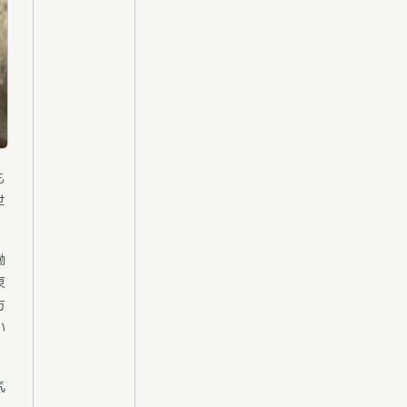
も
世
働
東
方
い
気