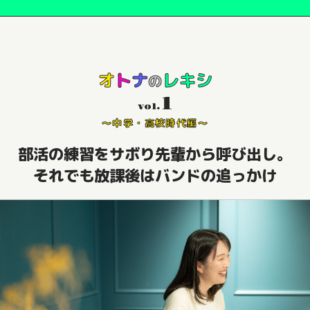
オ
ト
ナ
レキシ
の
1
vol.
〜中学・高校時代編〜
部活の練習をサボり
先輩から呼び出し。
それでも放課後はバンドの追っかけ