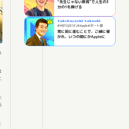
#学校の仕組み作り
#岡山県
“先生じゃない教育”で人生の3
分の1を捧げる
Takebayashi Takashi
#MBTIはESFJ
#Apple
#ボート部
#東京都出身
#慶応義塾志木高校
常に前に進むことで、ご縁に導
#慶応義塾大学
かれ、いつの間にかAppleに
れ
は
に
た
先
と