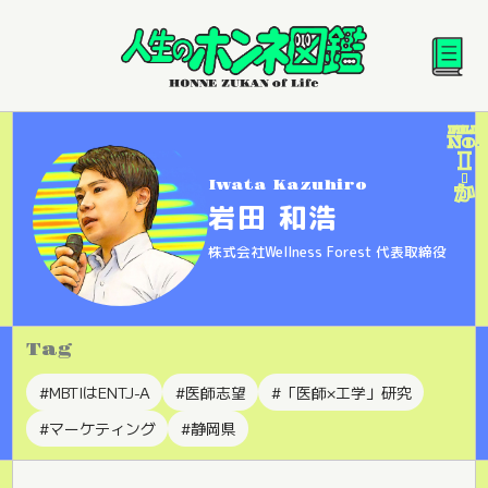
FILE
No.
I
Iwata Kazuhiro
か
岩田 和浩
株式会社Wellness Forest 代表取締役
Tag
#MBTIはENTJ-A
#医師志望
#「医師×工学」研究
#マーケティング
#静岡県