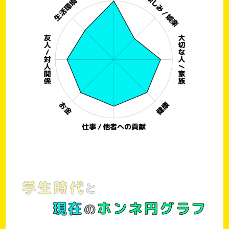
学生時代
と
現在
ホンネ円グラフ
の