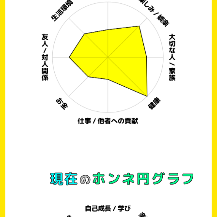
現在
ホンネ円グラフ
の